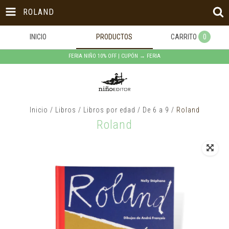
ROLAND
INICIO
PRODUCTOS
CARRITO
0
FERIA NIÑO 10% OFF | CUPÓN → FERIA
Inicio
/
Libros
/
Libros por edad
/
De 6 a 9
/
Roland
Roland