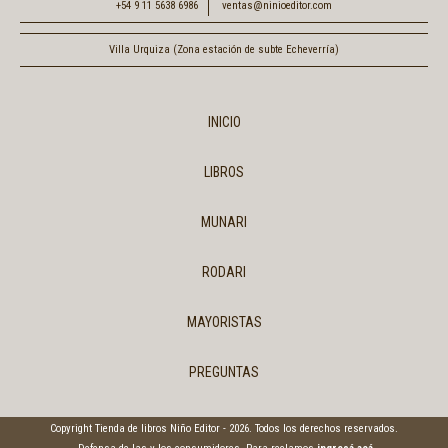
+54 9 11 5638 6986
ventas@ninioeditor.com
Villa Urquiza (Zona estación de subte Echeverría)
INICIO
LIBROS
MUNARI
RODARI
MAYORISTAS
PREGUNTAS
Copyright Tienda de libros Niño Editor - 2026. Todos los derechos reservados.