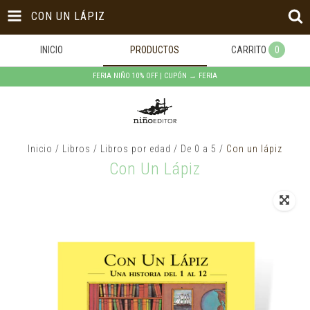
CON UN LÁPIZ
INICIO
PRODUCTOS
CARRITO
0
FERIA NIÑO 10% OFF | CUPÓN → FERIA
Inicio
/
Libros
/
Libros por edad
/
De 0 a 5
/
Con un lápiz
Con Un Lápiz