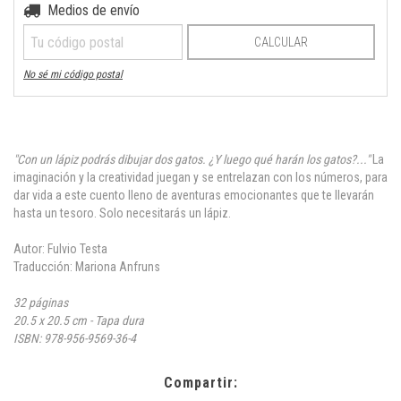
Medios de envío
Entregas para el CP:
CAMBIAR CP
CALCULAR
No sé mi código postal
"Con un lápiz podrás dibujar dos gatos. ¿Y luego qué harán los gatos?..."
La
imaginación y la creatividad juegan y se entrelazan con los números, para
dar vida a este cuento lleno de aventuras emocionantes que te llevarán
hasta un tesoro. Solo necesitarás un lápiz.
Autor: Fulvio Testa
Traducción: Mariona Anfruns
32 páginas
20.5 x 20.5 cm - Tapa dura
ISBN: 978-956-9569-36-4
Compartir: