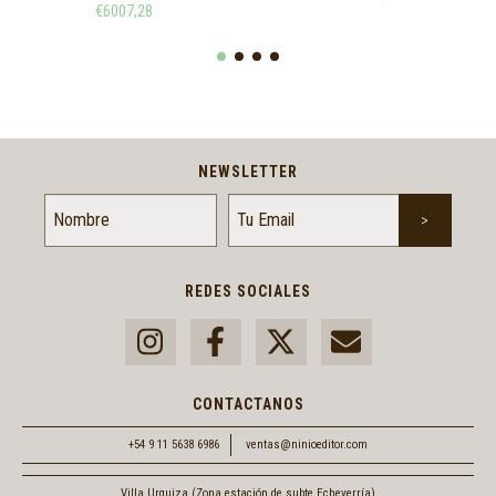
€6007,28
NEWSLETTER
REDES SOCIALES
CONTACTANOS
+54 9 11 5638 6986
ventas@ninioeditor.com
Villa Urquiza (Zona estación de subte Echeverría)