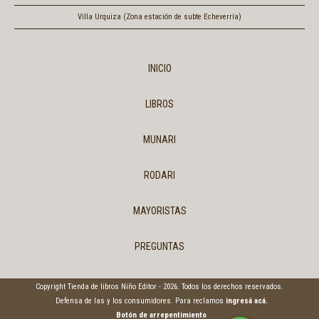
Villa Urquiza (Zona estación de subte Echeverría)
INICIO
LIBROS
MUNARI
RODARI
MAYORISTAS
PREGUNTAS
Copyright Tienda de libros Niño Editor - 2026. Todos los derechos reservados.
Defensa de las y los consumidores. Para reclamos
ingresá acá.
Botón de arrepentimiento